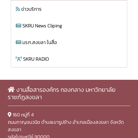
ข่าวบริการ
SKRU News Cliping
มรภ.สงขลา ในสื่อ
SKRU RADIO
งานสื่อสารองค์กร กองกลาง มหาวิทยาลัย
ราชภัฏสงขลา
160 หมู่ที่ 4
ถนนกาญจนวนิช ตำบลเขารูปช้าง อำเภอเมืองสงขลา จังหวัด
สงขลา
รหัสไปรษณีย์ 90000