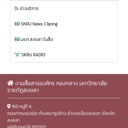
ข่าวบริการ
SKRU News Cliping
มรภ.สงขลา ในสื่อ
SKRU RADIO
งานสื่อสารองค์กร กองกลาง มหาวิทยาลัย
ราชภัฏสงขลา
160 หมู่ที่ 4
ถนนกาญจนวนิช ตำบลเขารูปช้าง อำเภอเมืองสงขลา จังหวัด
สงขลา
รหัสไปรษณีย์ 90000