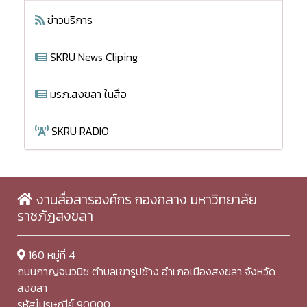
ข่าวบริการ
SKRU News Cliping
มรภ.สงขลา ในสื่อ
SKRU RADIO
งานสื่อสารองค์กร กองกลาง มหาวิทยาลัย
ราชภัฏสงขลา
160 หมู่ที่ 4
ถนนกาญจนวนิช ตำบลเขารูปช้าง อำเภอเมืองสงขลา จังหวัด
สงขลา
รหัสไปรษณีย์ 90000