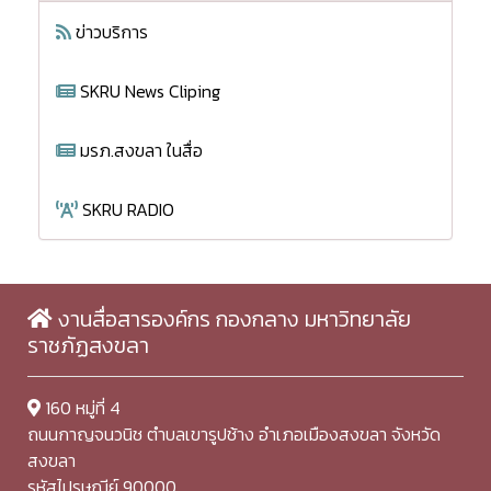
ข่าวบริการ
SKRU News Cliping
มรภ.สงขลา ในสื่อ
SKRU RADIO
งานสื่อสารองค์กร กองกลาง มหาวิทยาลัย
ราชภัฏสงขลา
160 หมู่ที่ 4
ถนนกาญจนวนิช ตำบลเขารูปช้าง อำเภอเมืองสงขลา จังหวัด
สงขลา
รหัสไปรษณีย์ 90000