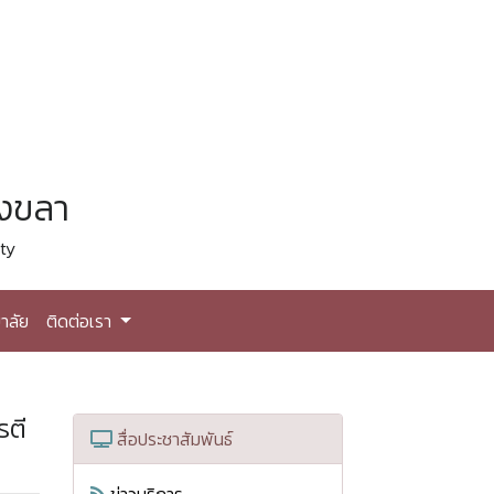
สงขลา
ty
าลัย
ติดต่อเรา
รตี
สื่อประชาสัมพันธ์