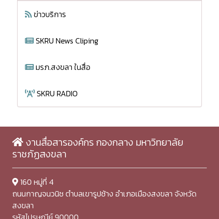
ข่าวบริการ
SKRU News Cliping
มรภ.สงขลา ในสื่อ
SKRU RADIO
งานสื่อสารองค์กร กองกลาง มหาวิทยาลัย
ราชภัฏสงขลา
160 หมู่ที่ 4
ถนนกาญจนวนิช ตำบลเขารูปช้าง อำเภอเมืองสงขลา จังหวัด
สงขลา
รหัสไปรษณีย์ 90000