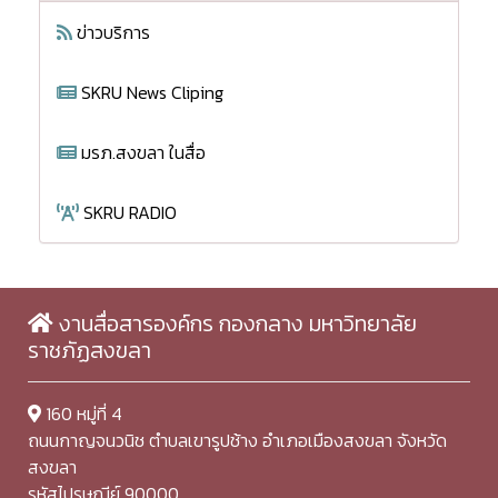
ข่าวบริการ
SKRU News Cliping
มรภ.สงขลา ในสื่อ
SKRU RADIO
งานสื่อสารองค์กร กองกลาง มหาวิทยาลัย
ราชภัฏสงขลา
160 หมู่ที่ 4
ถนนกาญจนวนิช ตำบลเขารูปช้าง อำเภอเมืองสงขลา จังหวัด
สงขลา
รหัสไปรษณีย์ 90000