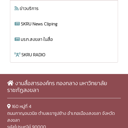
ข่าวบริการ
SKRU News Cliping
มรภ.สงขลา ในสื่อ
SKRU RADIO
งานสื่อสารองค์กร กองกลาง มหาวิทยาลัย
ราชภัฏสงขลา
160 หมู่ที่ 4
ถนนกาญจนวนิช ตำบลเขารูปช้าง อำเภอเมืองสงขลา จังหวัด
สงขลา
รหัสไปรษณีย์ 90000