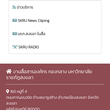
ข่าวบริการ
SKRU News Cliping
มรภ.สงขลา ในสื่อ
SKRU RADIO
งานสื่อสารองค์กร กองกลาง มหาวิทยาลัย
ราชภัฏสงขลา
160 หมู่ที่ 4
ถนนกาญจนวนิช ตำบลเขารูปช้าง อำเภอเมืองสงขลา จังหวัด
สงขลา
รหัสไปรษณีย์ 90000