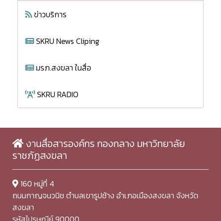
ข่าวบริการ
SKRU News Cliping
มรภ.สงขลา ในสื่อ
SKRU RADIO
งานสื่อสารองค์กร กองกลาง มหาวิทยาลัย
ราชภัฏสงขลา
160 หมู่ที่ 4
ถนนกาญจนวนิช ตำบลเขารูปช้าง อำเภอเมืองสงขลา จังหวัด
สงขลา
รหัสไปรษณีย์ 90000