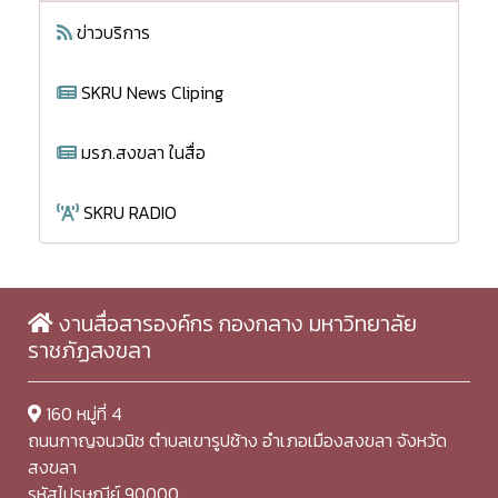
ข่าวบริการ
SKRU News Cliping
มรภ.สงขลา ในสื่อ
SKRU RADIO
งานสื่อสารองค์กร กองกลาง มหาวิทยาลัย
ราชภัฏสงขลา
160 หมู่ที่ 4
ถนนกาญจนวนิช ตำบลเขารูปช้าง อำเภอเมืองสงขลา จังหวัด
สงขลา
รหัสไปรษณีย์ 90000