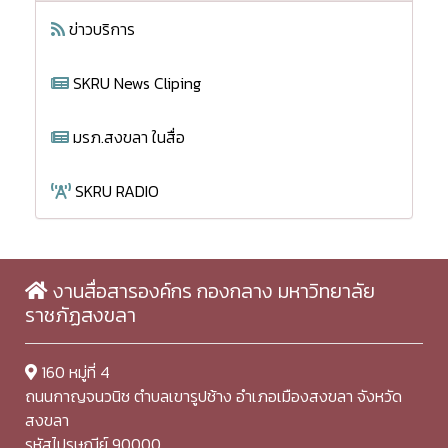
ข่าวบริการ
SKRU News Cliping
มรภ.สงขลา ในสื่อ
SKRU RADIO
งานสื่อสารองค์กร กองกลาง มหาวิทยาลัย
ราชภัฏสงขลา
160 หมู่ที่ 4
ถนนกาญจนวนิช ตำบลเขารูปช้าง อำเภอเมืองสงขลา จังหวัด
สงขลา
รหัสไปรษณีย์ 90000