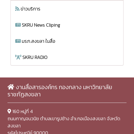
ข่าวบริการ
SKRU News Cliping
มรภ.สงขลา ในสื่อ
SKRU RADIO
งานสื่อสารองค์กร กองกลาง มหาวิทยาลัย
ราชภัฏสงขลา
160 หมู่ที่ 4
ถนนกาญจนวนิช ตำบลเขารูปช้าง อำเภอเมืองสงขลา จังหวัด
สงขลา
รหัสไปรษณีย์ 90000