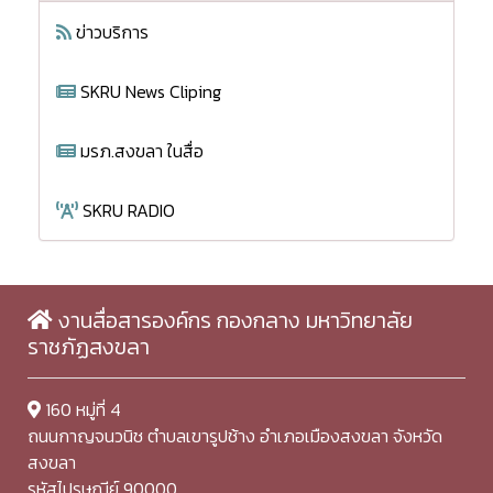
ข่าวบริการ
SKRU News Cliping
มรภ.สงขลา ในสื่อ
SKRU RADIO
งานสื่อสารองค์กร กองกลาง มหาวิทยาลัย
ราชภัฏสงขลา
160 หมู่ที่ 4
ถนนกาญจนวนิช ตำบลเขารูปช้าง อำเภอเมืองสงขลา จังหวัด
สงขลา
รหัสไปรษณีย์ 90000