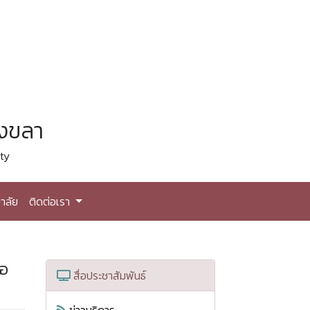
สงขลา
ty
าลัย
ติดต่อเรา
ือ
สื่อประชาสัมพันธ์