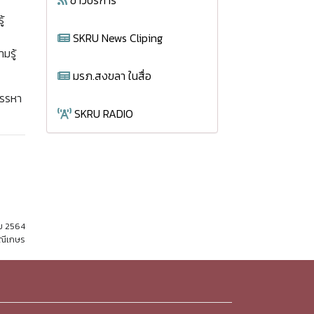
ข่าวบริการ
้
SKRU News Cliping
มรู้
มรภ.สงขลา ในสื่อ
สรรหา
SKRU RADIO
คม 2564
มณีเกษร