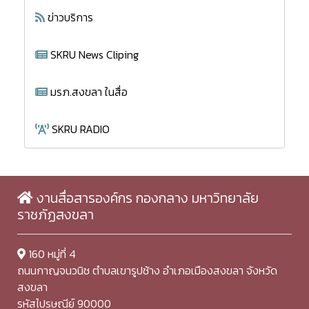
ข่าวบริการ
SKRU News Cliping
มรภ.สงขลา ในสื่อ
SKRU RADIO
งานสื่อสารองค์กร กองกลาง มหาวิทยาลัย
ราชภัฏสงขลา
160 หมู่ที่ 4
ถนนกาญจนวนิช ตำบลเขารูปช้าง อำเภอเมืองสงขลา จังหวัด
สงขลา
รหัสไปรษณีย์ 90000