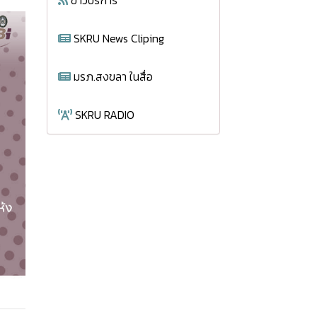
ข่าวบริการ
SKRU News Cliping
มรภ.สงขลา ในสื่อ
SKRU RADIO