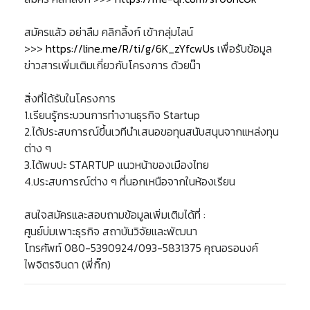
สมัครแล้ว อย่าลืม คลิกลิ้งก์ เข้ากลุ่มไลน์
>>>
https://line.me/R/ti/g/6K_zYfcwUs
เพื่อรับข้อมูล
ข่าวสารเพิ่มเติมเกี่ยวกับโครงการ ด้วยน๊า
สิ่งที่ได้รับในโครงการ
1.เรียนรู้กระบวนการทำงานธุรกิจ Startup
2.ได้ประสบการณ์ขึ้นเวทีนำเสนอขอทุนสนับสนุนจากแหล่งทุน
ต่าง ๆ
3.ได้พบปะ STARTUP แนวหน้าของเมืองไทย
4.ประสบการณ์ต่าง ๆ ที่นอกเหนือจากในห้องเรียน
สนใจสมัครและสอบถามข้อมูลเพิ่มเติมได้ที่ :
ศูนย์บ่มเพาะธุรกิจ สถาบันวิจัยและพัฒนา
โทรศัพท์ 080-5390924/093-5831375 คุณอรอนงค์
ไพจิตรจินดา (พี่กิ๊ก)