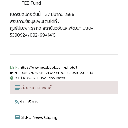
TED Fund
เปิดรับสมัคร วันนี้ - 27 มีนาคม 2566
สอบถามข้อมูลเพิ่มเติมได้ที่ :
ศูนย์บ่มเพาะธุรกิจ สถาบันวิจัยและพัฒนา 080-
5390924/092-6941415
Link :
https://www.facebook.com/photo?
fbid=5981877625238649&set=a.325305167562618
07 มี.ค. 2566 | หมวด : ข่าวบริการ
สื่อประชาสัมพันธ์
ข่าวบริการ
SKRU News Cliping