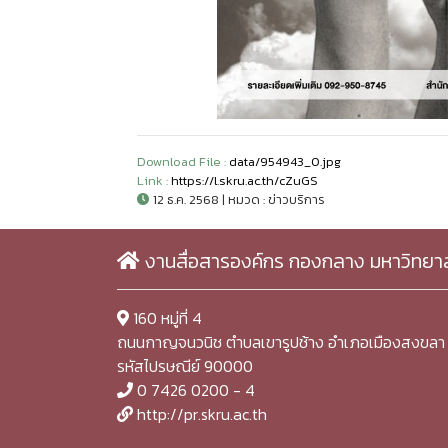
Download File :
data/954943_0.jpg
Link :
https://l.skru.ac.th/cZuGS
12 ธ.ค. 2568 | หมวด : ข่าวบริการ
งานสื่อสารองค์กร กองกลาง มหาวิทยา
160 หมู่ที่ 4
ถนนกาญจนวนิช ตำบลเขารูปช้าง อำเภอเมืองสงขลา 
รหัสไปรษณีย์ 90000
0 7426 0200 - 4
http://pr.skru.ac.th