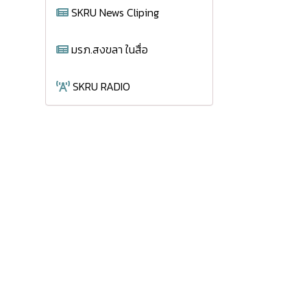
SKRU News Cliping
มรภ.สงขลา ในสื่อ
SKRU RADIO